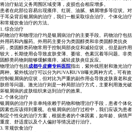
将治疗贴近义务周围区域变薄，皮损也会相应增多。
患者在此部位容易出现瘙痒、红斑、油腻、鳞屑增多等症状。对
于耳朵背后银屑病的治疗，我们一般采取综合治疗、个体化治疗
和常规饮食治疗的方法。
1. 综合治疗
药物治疗和物理治疗均是银屑病治疗的主要手段。药物治疗包括
外用药和内服药。外用药主要分为类固醇类和非类固醇类抗炎
药，类固醇类药物常用于控制局部炎症和减轻症状，但是副作用
较大，长期使用会导致皮肤变薄、萎缩、色素沉着等问题。非类
固醇类药物则能够缓解瘙痒、减轻皮肤炎症反应。
物理治疗包括
成都牛皮癣专科医院
指出，紫外线照射和激光治疗
两种。紫外线治疗可以分为PUVA和UVB曝光两种方式，可有效
控制银屑病的症状，但对比为严重的副作用会导致皮肤衰老和皮
肤癌等问题。激光治疗则是一种局部治疗方式，主要利用激光破
坏银屑病的皮肤组织来达到治疗的效果。
2. 个体化治疗
银屑病的治疗并非单纯依赖于药物和物理治疗手段，患者个体化
因素也应该得到重视。在银屑病的治疗过程中，我们应该为患者
制定个性化的治疗方案，根据患者的个体因素，如年龄、病情严
重度、舒适度以及个人偏好等情况进行治疗。
3. 常规饮食治疗