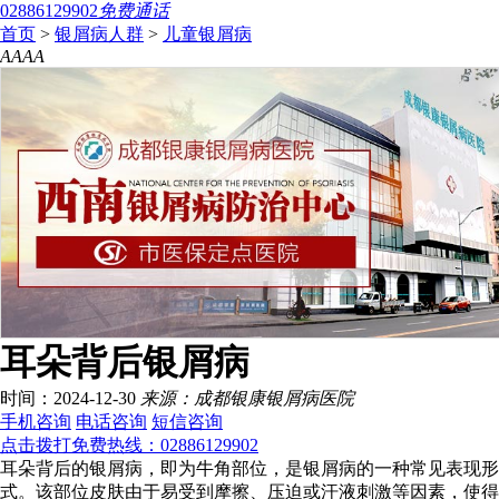
02886129902
免费通话
首页
>
银屑病人群
>
儿童银屑病
A
A
A
A
耳朵背后银屑病
时间：2024-12-30
来源：成都银康银屑病医院
手机咨询
电话咨询
短信咨询
点击拨打免费热线：02886129902
耳朵背后的银屑病，即为牛角部位，是银屑病的一种常见表现形
式。该部位皮肤由于易受到摩擦、压迫或汗液刺激等因素，使得