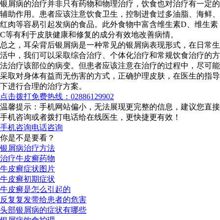
银屑病的治疗并非只有药物和物理治疗，饮食也对治疗有一定的
辅助作用。患者应该注意饮食卫生，控制进食过多油脂、海鲜、
红肉等容易引起发病的食品。此外食物中富含维生素D、维生素
C等有利于皮肤健康和修复的成分有效地改善病情。
总之，耳朵背后银屑病是一种常见的银屑病表现形式，在日常生
活中，我们可以采取综合治疗、个体化治疗和常规饮食治疗的方
法治疗该部位的病变。但患者应该注意在治疗的过程中，尽可能
采取对身体有益而无伤害的方式，正确护理皮肤，在医生的指导
下进行合理的治疗方案。
点击拨打免费热线：02886129902
温馨提示：手机网站偏小，无法展现更完整的信息，建议您直接
手机咨询或者拨打电话给在线医生，更快捷更有效！
手机咨询
电话咨询
你是不是要看？
银屑病治疗方法
治疗牛皮癣药物
牛皮癣症状图片
牛皮癣初期症状
牛皮癣是怎么引起的
反复复发带给患者的危害
头部银屑病的症状有哪些