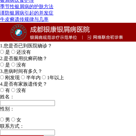
银屑病饮食护理
季节性银屑病的护肤方法
谨防银屑病引起的并发症
牛皮癣遗传规律与几率
1.您是否已到医院确诊？
是
还没有
2.是否服用抗癣药物？
是
没有
3.患病时间有多久？
刚发现
半年内
1年以上
4.是否有家族遗传史？
有
没有
姓名：
性别：
男
女
今天日期：
联系方式：