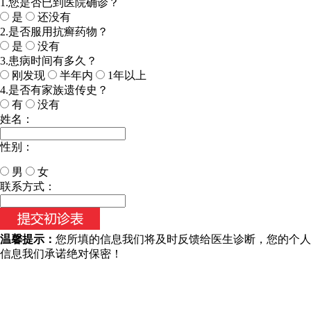
1.您是否已到医院确诊？
是
还没有
2.是否服用抗癣药物？
是
没有
3.患病时间有多久？
刚发现
半年内
1年以上
4.是否有家族遗传史？
有
没有
姓名：
性别：
男
女
今天日期：
联系方式：
温馨提示：
您所填的信息我们将及时反馈给医生诊断，您的个人
信息我们承诺绝对保密！