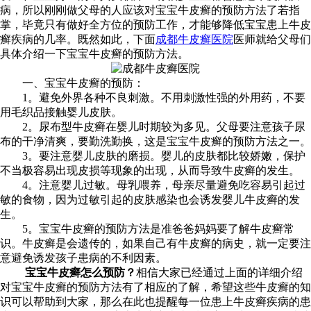
病，所以刚刚做父母的人应该对宝宝牛皮癣的预防方法了若指
掌，毕竟只有做好全方位的预防工作，才能够降低宝宝患上牛皮
癣疾病的几率。既然如此，下面
成都牛皮癣医院
医师就给父母们
具体介绍一下宝宝牛皮癣的预防方法。
一、宝宝牛皮癣的预防：
1。避免外界各种不良刺激。不用刺激性强的外用药，不要
用毛织品接触婴儿皮肤。
2。尿布型牛皮癣在婴儿时期较为多见。父母要注意孩子尿
布的干净清爽，要勤洗勤换，这是宝宝牛皮癣的预防方法之一。
3。要注意婴儿皮肤的磨损。婴儿的皮肤都比较娇嫩，保护
不当极容易出现皮损等现象的出现，从而导致牛皮癣的发生。
4。注意婴儿过敏。母乳喂养，母亲尽量避免吃容易引起过
敏的食物，因为过敏引起的皮肤感染也会诱发婴儿牛皮癣的发
生。
5。宝宝牛皮癣的预防方法是准爸爸妈妈要了解牛皮癣常
识。牛皮癣是会遗传的，如果自己有牛皮癣的病史，就一定要注
意避免诱发孩子患病的不利因素。
宝宝牛皮癣怎么预防？
相信大家已经通过上面的详细介绍
对宝宝牛皮癣的预防方法有了相应的了解，希望这些牛皮癣的知
识可以帮助到大家，那么在此也提醒每一位患上牛皮癣疾病的患