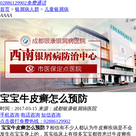
02886129902
免费通话
首页
>
银屑病人群
>
儿童银屑病
A
A
A
A
宝宝牛皮癣怎么预防
时间：2017-03-15
来源：成都银康银屑病医院
手机咨询
电话咨询
短信咨询
点击拨打免费热线：02886129902
宝宝牛皮癣怎么预防？
相信有不少人都认为牛皮癣疾病是不会
发生在宝宝身上的，其实临床上有很多宝宝都曾患过牛皮癣疾