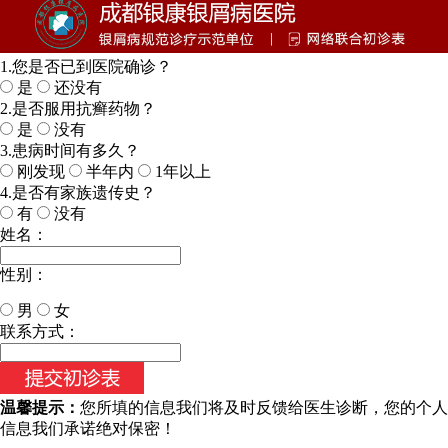
1.您是否已到医院确诊？
是
还没有
2.是否服用抗癣药物？
是
没有
3.患病时间有多久？
刚发现
半年内
1年以上
4.是否有家族遗传史？
有
没有
姓名：
性别：
男
女
今天日期：
联系方式：
温馨提示：
您所填的信息我们将及时反馈给医生诊断，您的个人
信息我们承诺绝对保密！