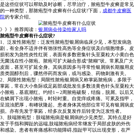
是这些症状可以帮助及时诊断，尽早治疗，脓疱型牛皮癣是常见
的一种类型，那脓疱型牛皮癣有什么症状?下面，
成都牛皮癣医
院
的专家介绍。
》》》推荐阅读：
银屑病会传染给家人吗
脓疱型牛皮癣有什么症状?
1、泛发性脓疱型：泛发性脓疱型银屑病临床少见，本型发病急
剧，有全身不适并伴有弛张性高热等全身症状及白细胞增多。皮
损初发为急性炎性红斑，表面有多数密集针头至粟粒大小黄白色
无菌浅在性小脓疱。脓疱可扩大融合形成“脓糊”状。常累及广大
皮面，甚至可扩延全身。其病原因多与寻常性银屑病长期服用皮
质类固醇剂后，骤然停药而发病，或与感染、药物刺激有关。
2、局限性脓疱型：局限性脓疱银屑病又称掌跖脓疱病，多限于
掌跖，常在大小鱼际或足跖部成批发生多数淡黄色针头至粟粒大
小脓疱，基底潮红。约经1～2周脓疱破裂，结痂，脱屑。以后又
在鳞屑下出现小脓疱，时轻时重。自觉痒或疼痛。可累及指甲，
呈混浊肥厚，有嵴状隆起。患者身体其他部位常可见有银屑病皮
损。亦有先发于掌跖，经多次反复发作后转变为泛发性者。
3、肢端脓疱型：肢端脓疱病是银屑病的少见类型。其特点是好
发于手指和脚趾的远端,肢端脓疱病经常继发于局部皮肤的外伤
和感染。患者有疼痛感和功能障碍,指趾甲可以出现变形，在严