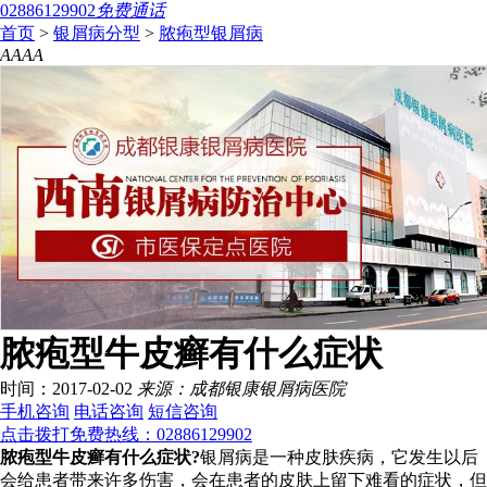
02886129902
免费通话
首页
>
银屑病分型
>
脓疱型银屑病
A
A
A
A
脓疱型牛皮癣有什么症状
时间：2017-02-02
来源：成都银康银屑病医院
手机咨询
电话咨询
短信咨询
点击拨打免费热线：02886129902
脓疱型牛皮癣有什么症状?
银屑病是一种皮肤疾病，它发生以后
会给患者带来许多伤害，会在患者的皮肤上留下难看的症状，但