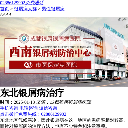
02886129902
免费通话
首页
>
银屑病人群
>
男性银屑病
A
A
A
A
东北银屑病治疗
时间：2025-01-13
来源：成都银康银屑病医院
手机咨询
电话咨询
短信咨询
点击拨打免费热线：02886129902
东北地区气候寒冷，因此银屑病在这一地区的患病率相对较高。
而针对银屑病的治疗方法，也有不少特色和注意事项。