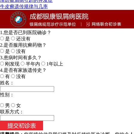
谨防银屑病引起的并发症
牛皮癣遗传规律与几率
1.您是否已到医院确诊？
是
还没有
2.是否服用抗癣药物？
是
没有
3.患病时间有多久？
刚发现
半年内
1年以上
4.是否有家族遗传史？
有
没有
姓名：
性别：
男
女
今天日期：
联系方式：