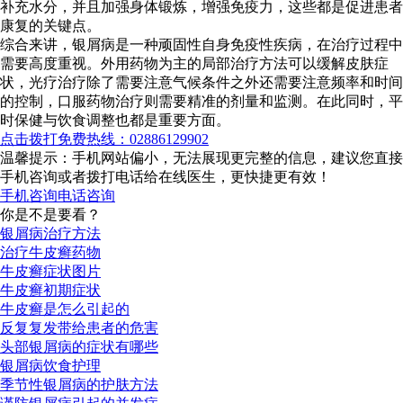
补充水分，并且加强身体锻炼，增强免疫力，这些都是促进患者
康复的关键点。
综合来讲，银屑病是一种顽固性自身免疫性疾病，在治疗过程中
需要高度重视。外用药物为主的局部治疗方法可以缓解皮肤症
状，光疗治疗除了需要注意气候条件之外还需要注意频率和时间
的控制，口服药物治疗则需要精准的剂量和监测。在此同时，平
时保健与饮食调整也都是重要方面。
点击拨打免费热线：02886129902
温馨提示：手机网站偏小，无法展现更完整的信息，建议您直接
手机咨询或者拨打电话给在线医生，更快捷更有效！
手机咨询
电话咨询
你是不是要看？
银屑病治疗方法
治疗牛皮癣药物
牛皮癣症状图片
牛皮癣初期症状
牛皮癣是怎么引起的
反复复发带给患者的危害
头部银屑病的症状有哪些
银屑病饮食护理
季节性银屑病的护肤方法