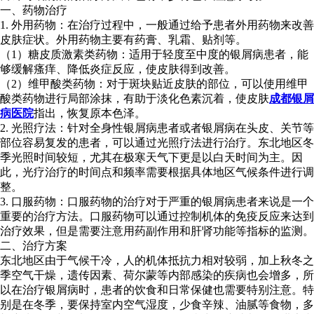
一、药物治疗
1. 外用药物：在治疗过程中，一般通过给予患者外用药物来改善
皮肤症状。外用药物主要有药膏、乳霜、贴剂等。
（1）糖皮质激素类药物：适用于轻度至中度的银屑病患者，能
够缓解瘙痒、降低炎症反应，使皮肤得到改善。
（2）维甲酸类药物：对于斑块贴近皮肤的部位，可以使用维甲
酸类药物进行局部涂抹，有助于淡化色素沉着，使皮肤
成都银屑
病医院
指出，恢复原本色泽。
2. 光照疗法：针对全身性银屑病患者或者银屑病在头皮、关节等
部位容易复发的患者，可以通过光照疗法进行治疗。东北地区冬
季光照时间较短，尤其在极寒天气下更是以白天时间为主。因
此，光疗治疗的时间点和频率需要根据具体地区气候条件进行调
整。
3. 口服药物：口服药物的治疗对于严重的银屑病患者来说是一个
重要的治疗方法。口服药物可以通过控制机体的免疫反应来达到
治疗效果，但是需要注意用药副作用和肝肾功能等指标的监测。
二、治疗方案
东北地区由于气候干冷，人的机体抵抗力相对较弱，加上秋冬之
季空气干燥，遗传因素、荷尔蒙等内部感染的疾病也会增多，所
以在治疗银屑病时，患者的饮食和日常保健也需要特别注意。特
别是在冬季，要保持室内空气湿度，少食辛辣、油腻等食物，多