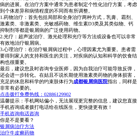
病的进展。在治疗方案中通常为患者制定个性化治疗方案，考虑
到个体差异和病情程度的不同而有所调整。
1.药物治疗：首先包括局部和全身治疗两种方式，乳膏、霜剂、
激素类、非激素类、光敏感药物、维生素D3类及其类似物、钙
抑制剂等都是银屑病的广泛使用药物。
2.光疗：超声波治疗、激光处理和光疗等方法或设备也可以非常
有效地治疗银屑病。
3.心理治疗：在治疗银屑病过程中，心理因素尤为重要。患者需
要得到家人的支持和医生的关注，对疾病的认知和科学的饮食结
构也很重要。
最后，建议您及时咨询专业医师，因为自我治疗可能导致反弹，
还会进一步转化。在姑且不说长期使用激素类药物的身体损害，
充足的休息和科学的约束肢体行为
成都银屑病医院
指出，同样是
非常有必要的。
点击拨打免费热线：02886129902
温馨提示：手机网站偏小，无法展现更完整的信息，建议您直接
手机咨询或者拨打电话给在线医生，更快捷更有效！
手机咨询
电话咨询
你是不是要看？
银屑病治疗方法
治疗牛皮癣药物