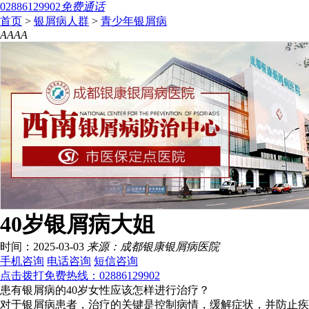
02886129902
免费通话
首页
>
银屑病人群
>
青少年银屑病
A
A
A
A
40岁银屑病大姐
时间：2025-03-03
来源：成都银康银屑病医院
手机咨询
电话咨询
短信咨询
点击拨打免费热线：02886129902
患有银屑病的40岁女性应该怎样进行治疗？
对于银屑病患者，治疗的关键是控制病情，缓解症状，并防止疾