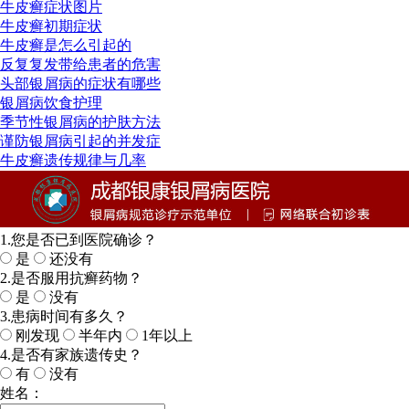
牛皮癣症状图片
牛皮癣初期症状
牛皮癣是怎么引起的
反复复发带给患者的危害
头部银屑病的症状有哪些
银屑病饮食护理
季节性银屑病的护肤方法
谨防银屑病引起的并发症
牛皮癣遗传规律与几率
1.您是否已到医院确诊？
是
还没有
2.是否服用抗癣药物？
是
没有
3.患病时间有多久？
刚发现
半年内
1年以上
4.是否有家族遗传史？
有
没有
姓名：