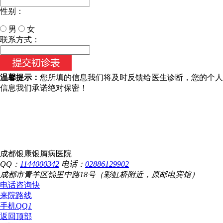
性别：
男
女
今天日期：
联系方式：
温馨提示：
您所填的信息我们将及时反馈给医生诊断，您的个人
信息我们承诺绝对保密！
成都银康银屑病医院
QQ：
1144000342
电话：
02886129902
成都市青羊区锦里中路18号（彩虹桥附近，原邮电宾馆）
电话咨询
快
来院路线
手机QQ
1
返回顶部