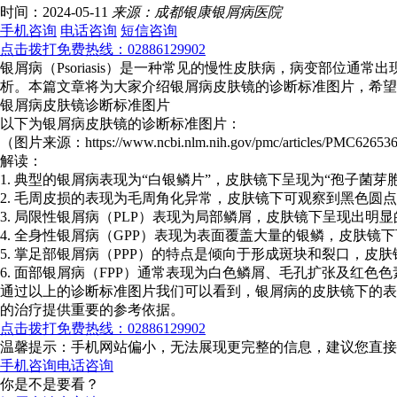
时间：2024-05-11
来源：成都银康银屑病医院
手机咨询
电话咨询
短信咨询
点击拨打免费热线：02886129902
银屑病（Psoriasis）是一种常见的慢性皮肤病，病变部
析。本篇文章将为大家介绍银屑病皮肤镜的诊断标准图片，希望
银屑病皮肤镜诊断标准图片
以下为银屑病皮肤镜的诊断标准图片：
（图片来源：https://www.ncbi.nlm.nih.gov/pmc/articles/PMC6265360
解读：
1. 典型的银屑病表现为“白银鳞片”，皮肤镜下呈现为“孢子菌
2. 毛周皮损的表现为毛周角化异常，皮肤镜下可观察到黑色圆
3. 局限性银屑病（PLP）表现为局部鳞屑，皮肤镜下呈现出明
4. 全身性银屑病（GPP）表现为表面覆盖大量的银鳞，皮肤
5. 掌足部银屑病（PPP）的特点是倾向于形成斑块和裂口，
6. 面部银屑病（FPP）通常表现为白色鳞屑、毛孔扩张及红
通过以上的诊断标准图片我们可以看到，银屑病的皮肤镜下的表
的治疗提供重要的参考依据。
点击拨打免费热线：02886129902
温馨提示：手机网站偏小，无法展现更完整的信息，建议您直接
手机咨询
电话咨询
你是不是要看？