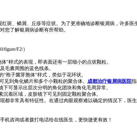
位通常出现红斑、鳞屑、丘疹等症状。为了更准确地诊断银屑病，许
对您了解银屑病诊断有所帮助。
/figure/F2/）
芽胞体”样式的表现，即表面还有一层细小的点状颗粒。
点及毛囊周围的蓝色线条。
显的“孢子菌芽胞体”样式，类似于花环状。
镜下可见到角化鳞片和多个小颗粒的聚合体。
成都治疗银屑病医院
指
皮肤镜下可显示出层次分明的角化团块和角化毛周异常。
色色素沉着区域，皮肤镜下可见到固定颗粒聚合体。
现都非常具有特征性。在通过肉眼观察难以确定的情况下，医生
手机咨询或者拨打电话给在线医生，更快捷更有效！