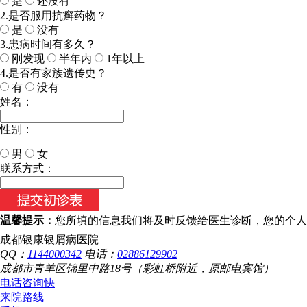
是
还没有
2.是否服用抗癣药物？
是
没有
3.患病时间有多久？
刚发现
半年内
1年以上
4.是否有家族遗传史？
有
没有
姓名：
性别：
男
女
今天日期：
联系方式：
温馨提示：
您所填的信息我们将及时反馈给医生诊断，您的个人
成都银康银屑病医院
QQ：
1144000342
电话：
02886129902
成都市青羊区锦里中路18号（彩虹桥附近，原邮电宾馆）
电话咨询
快
来院路线