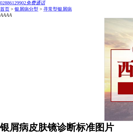
02886129902
免费通话
首页
>
银屑病分型
>
寻常型银屑病
A
A
A
A
银屑病皮肤镜诊断标准图片