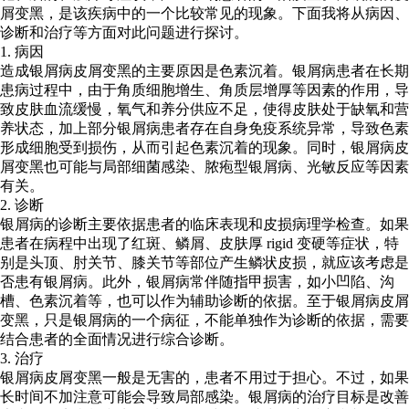
屑变黑，是该疾病中的一个比较常见的现象。下面我将从病因、
诊断和治疗等方面对此问题进行探讨。
1. 病因
造成银屑病皮屑变黑的主要原因是色素沉着。银屑病患者在长期
患病过程中，由于角质细胞增生、角质层增厚等因素的作用，导
致皮肤血流缓慢，氧气和养分供应不足，使得皮肤处于缺氧和营
养状态，加上部分银屑病患者存在自身免疫系统异常，导致色素
形成细胞受到损伤，从而引起色素沉着的现象。同时，银屑病皮
屑变黑也可能与局部细菌感染、脓疱型银屑病、光敏反应等因素
有关。
2. 诊断
银屑病的诊断主要依据患者的临床表现和皮损病理学检查。如果
患者在病程中出现了红斑、鳞屑、皮肤厚 rigid 变硬等症状，特
别是头顶、肘关节、膝关节等部位产生鳞状皮损，就应该考虑是
否患有银屑病。此外，银屑病常伴随指甲损害，如小凹陷、沟
槽、色素沉着等，也可以作为辅助诊断的依据。至于银屑病皮屑
变黑，只是银屑病的一个病征，不能单独作为诊断的依据，需要
结合患者的全面情况进行综合诊断。
3. 治疗
银屑病皮屑变黑一般是无害的，患者不用过于担心。不过，如果
长时间不加注意可能会导致局部感染。银屑病的治疗目标是改善