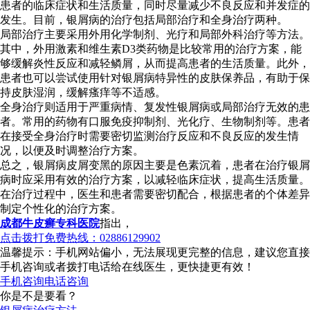
患者的临床症状和生活质量，同时尽量减少不良反应和并发症的
发生。目前，银屑病的治疗包括局部治疗和全身治疗两种。
局部治疗主要采用外用化学制剂、光疗和局部外科治疗等方法。
其中，外用激素和维生素D3类药物是比较常用的治疗方案，能
够缓解炎性反应和减轻鳞屑，从而提高患者的生活质量。此外，
患者也可以尝试使用针对银屑病特异性的皮肤保养品，有助于保
持皮肤湿润，缓解瘙痒等不适感。
全身治疗则适用于严重病情、复发性银屑病或局部治疗无效的患
者。常用的药物有口服免疫抑制剂、光化疗、生物制剂等。患者
在接受全身治疗时需要密切监测治疗反应和不良反应的发生情
况，以便及时调整治疗方案。
总之，银屑病皮屑变黑的原因主要是色素沉着，患者在治疗银屑
病时应采用有效的治疗方案，以减轻临床症状，提高生活质量。
在治疗过程中，医生和患者需要密切配合，根据患者的个体差异
制定个性化的治疗方案。
成都牛皮癣专科医院
指出，
点击拨打免费热线：02886129902
温馨提示：手机网站偏小，无法展现更完整的信息，建议您直接
手机咨询或者拨打电话给在线医生，更快捷更有效！
手机咨询
电话咨询
你是不是要看？