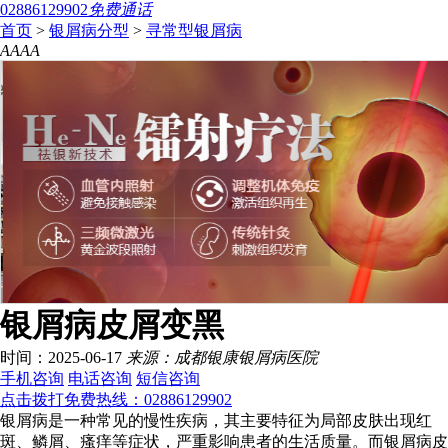
02886129902
免费通话
首页
>
银屑病分型
>
寻常型银屑病
A
A
A
A
银屑病皮屑变黑
时间：2025-06-17
来源：成都银康银屑病医院
手机咨询
电话咨询
短信咨询
点击拨打免费热线：02886129902
银屑病是一种常见的慢性疾病，其主要特征为局部皮肤出现红
斑、鳞屑、瘙痒等症状，严重影响患者的生活质量。而银屑病皮