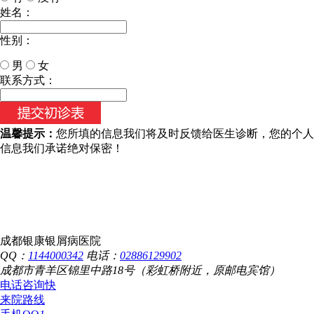
姓名：
性别：
男
女
今天日期：
联系方式：
温馨提示：
您所填的信息我们将及时反馈给医生诊断，您的个人
信息我们承诺绝对保密！
成都银康银屑病医院
QQ：
1144000342
电话：
02886129902
成都市青羊区锦里中路18号（彩虹桥附近，原邮电宾馆）
电话咨询
快
来院路线