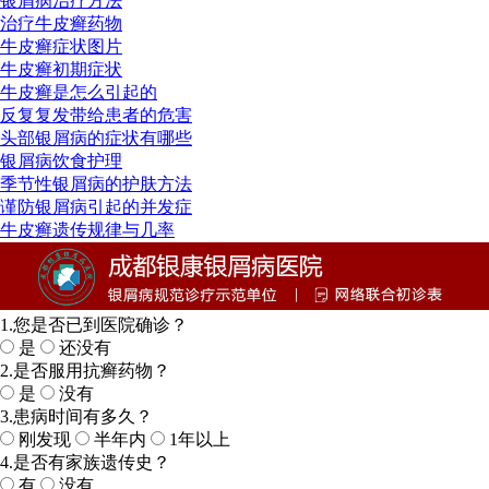
银屑病治疗方法
治疗牛皮癣药物
牛皮癣症状图片
牛皮癣初期症状
牛皮癣是怎么引起的
反复复发带给患者的危害
头部银屑病的症状有哪些
银屑病饮食护理
季节性银屑病的护肤方法
谨防银屑病引起的并发症
牛皮癣遗传规律与几率
1.您是否已到医院确诊？
是
还没有
2.是否服用抗癣药物？
是
没有
3.患病时间有多久？
刚发现
半年内
1年以上
4.是否有家族遗传史？
有
没有