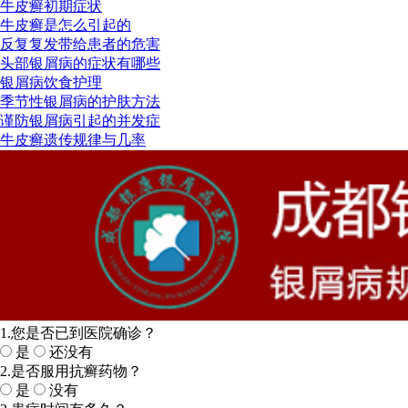
牛皮癣初期症状
牛皮癣是怎么引起的
反复复发带给患者的危害
头部银屑病的症状有哪些
银屑病饮食护理
季节性银屑病的护肤方法
谨防银屑病引起的并发症
牛皮癣遗传规律与几率
1.您是否已到医院确诊？
是
还没有
2.是否服用抗癣药物？
是
没有