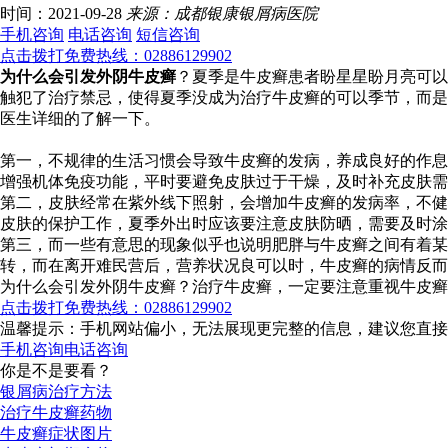
时间：2021-09-28
来源：成都银康银屑病医院
手机咨询
电话咨询
短信咨询
点击拨打免费热线：02886129902
为什么会引发外阴牛皮癣
？夏季是牛皮癣患者盼星星盼月亮可以
触犯了治疗禁忌，使得夏季没成为治疗牛皮癣的可以季节，而是
医生详细的了解一下。
第一，不规律的生活习惯会导致牛皮癣的发病，养成良好的作息
增强机体免疫功能，平时要避免皮肤过于干燥，及时补充皮肤
第二，皮肤经常在紫外线下照射，会增加牛皮癣的发病率，不健
皮肤的保护工作，夏季外出时应该要注意皮肤防晒，需要及时涂
第三，而一些有意思的现象似乎也说明肥胖与牛皮癣之间有着
转，而在离开难民营后，营养状况良可以时，牛皮癣的病情反而
为什么会引发外阴牛皮癣？治疗牛皮癣，一定要注意重视牛皮癣
点击拨打免费热线：02886129902
温馨提示：手机网站偏小，无法展现更完整的信息，建议您直接
手机咨询
电话咨询
你是不是要看？
银屑病治疗方法
治疗牛皮癣药物
牛皮癣症状图片