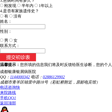
3.患病时间有多久？
刚发现
半年内
1年以上
4.是否有家族遗传史？
有
没有
姓名：
性别：
男
女
今天日期：
联系方式：
温馨提示：
您所填的信息我们将及时反馈给医生诊断，您的个人
成都银康银屑病医院
QQ：
1144000342
电话：
02886129902
成都市青羊区锦里中路18号（彩虹桥附近，原邮电宾馆）
电话咨询
快
来院路线
手机QQ
1
返回顶部