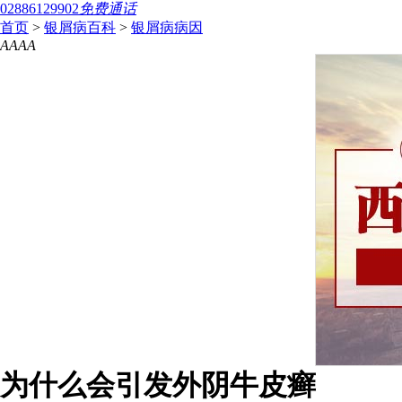
02886129902
免费通话
首页
>
银屑病百科
>
银屑病病因
A
A
A
A
为什么会引发外阴牛皮癣