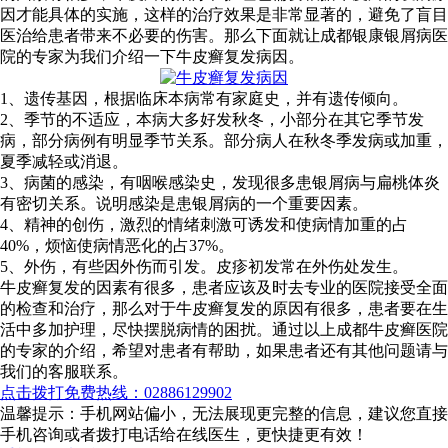
因才能具体的实施，这样的治疗效果是非常显著的，避免了盲目
医治给患者带来不必要的伤害。那么下面就让成都银康银屑病医
院的专家为我们介绍一下牛皮癣复发病因。
1、遗传基因，根据临床本病常有家庭史，并有遗传倾向。
2、季节的不适应，本病大多好发秋冬，小部分在其它季节发
病，部分病例有明显季节关系。部分病人在秋冬季发病或加重，
夏季减轻或消退。
3、病菌的感染，有咽喉感染史，发现很多患银屑病与扁桃体炎
有密切关系。说明感染是患银屑病的一个重要因素。
4、精神的创伤，激烈的情绪刺激可诱发和使病情加重的占
40%，烦恼使病情恶化的占37%。
5、外伤，有些因外伤而引发。皮疹初发常在外伤处发生。
牛皮癣复发的因素有很多，患者应该及时去专业的医院接受全面
的检查和治疗，那么对于牛皮癣复发的原因有很多，患者要在生
活中多加护理，尽快摆脱病情的困扰。通过以上成都牛皮癣医院
的专家的介绍，希望对患者有帮助，如果患者还有其他问题请与
我们的客服联系。
点击拨打免费热线：02886129902
温馨提示：手机网站偏小，无法展现更完整的信息，建议您直接
手机咨询或者拨打电话给在线医生，更快捷更有效！