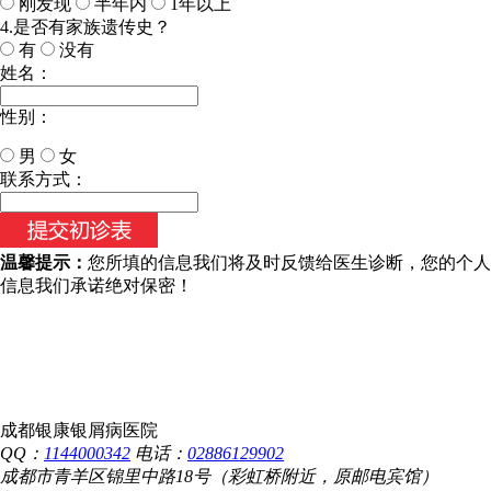
刚发现
半年内
1年以上
4.是否有家族遗传史？
有
没有
姓名：
性别：
男
女
今天日期：
联系方式：
温馨提示：
您所填的信息我们将及时反馈给医生诊断，您的个人
信息我们承诺绝对保密！
成都银康银屑病医院
QQ：
1144000342
电话：
02886129902
成都市青羊区锦里中路18号（彩虹桥附近，原邮电宾馆）