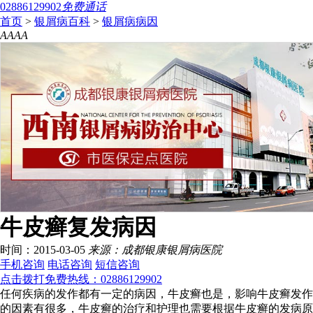
02886129902
免费通话
首页
>
银屑病百科
>
银屑病病因
A
A
A
A
牛皮癣复发病因
时间：2015-03-05
来源：成都银康银屑病医院
手机咨询
电话咨询
短信咨询
点击拨打免费热线：02886129902
任何疾病的发作都有一定的病因，牛皮癣也是，影响牛皮癣发作
的因素有很多，牛皮癣的治疗和护理也需要根据牛皮癣的发病原