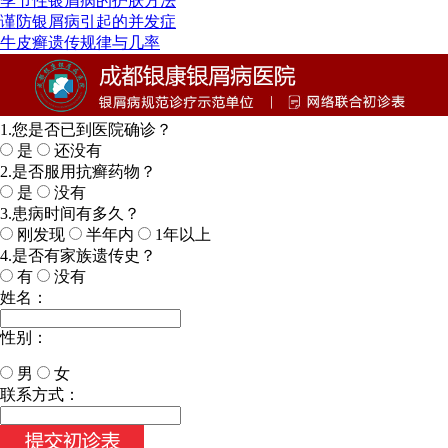
季节性银屑病的护肤方法
谨防银屑病引起的并发症
牛皮癣遗传规律与几率
1.您是否已到医院确诊？
是
还没有
2.是否服用抗癣药物？
是
没有
3.患病时间有多久？
刚发现
半年内
1年以上
4.是否有家族遗传史？
有
没有
姓名：
性别：
男
女
今天日期：
联系方式：