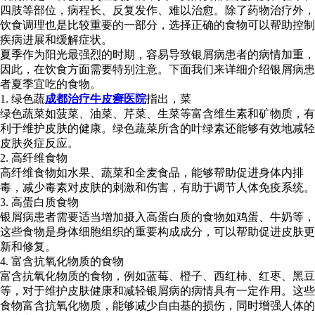
四肢等部位，病程长、反复发作、难以治愈。除了药物治疗外，
饮食调理也是比较重要的一部分，选择正确的食物可以帮助控制
疾病进展和缓解症状。
夏季作为阳光最强烈的时期，容易导致银屑病患者的病情加重，
因此，在饮食方面需要特别注意。下面我们来详细介绍银屑病患
者夏季宜吃的食物。
1. 绿色蔬
成都治疗牛皮癣医院
指出，菜
绿色蔬菜如菠菜、油菜、芹菜、生菜等富含维生素和矿物质，有
利于维护皮肤的健康。绿色蔬菜所含的叶绿素还能够有效地减轻
皮肤炎症反应。
2. 高纤维食物
高纤维食物如水果、蔬菜和全麦食品，能够帮助促进身体内排
毒，减少毒素对皮肤的刺激和伤害，有助于调节人体免疫系统。
3. 高蛋白质食物
银屑病患者需要适当增加摄入高蛋白质的食物如鸡蛋、牛奶等，
这些食物是身体细胞组织的重要构成成分，可以帮助促进皮肤更
新和修复。
4. 富含抗氧化物质的食物
富含抗氧化物质的食物，例如蓝莓、橙子、西红柿、红枣、黑豆
等，对于维护皮肤健康和减轻银屑病的病情具有一定作用。这些
食物富含抗氧化物质，能够减少自由基的损伤，同时增强人体的