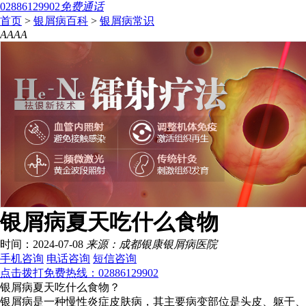
02886129902
免费通话
首页
>
银屑病百科
>
银屑病常识
A
A
A
A
银屑病夏天吃什么食物
时间：2024-07-08
来源：成都银康银屑病医院
手机咨询
电话咨询
短信咨询
点击拨打免费热线：02886129902
银屑病夏天吃什么食物？
银屑病是一种慢性炎症皮肤病，其主要病变部位是头皮、躯干、