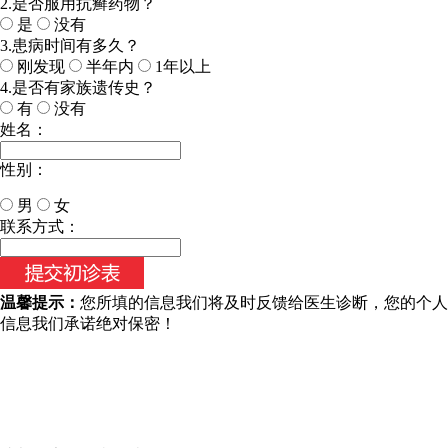
2.是否服用抗癣药物？
是
没有
3.患病时间有多久？
刚发现
半年内
1年以上
4.是否有家族遗传史？
有
没有
姓名：
性别：
男
女
今天日期：
联系方式：
温馨提示：
您所填的信息我们将及时反馈给医生诊断，您的个人
信息我们承诺绝对保密！