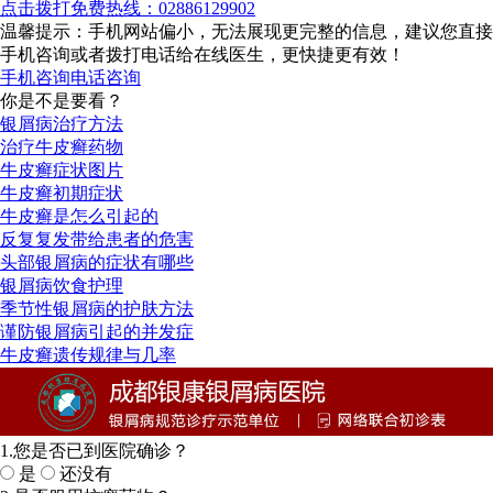
点击拨打免费热线：02886129902
温馨提示：手机网站偏小，无法展现更完整的信息，建议您直接
手机咨询或者拨打电话给在线医生，更快捷更有效！
手机咨询
电话咨询
你是不是要看？
银屑病治疗方法
治疗牛皮癣药物
牛皮癣症状图片
牛皮癣初期症状
牛皮癣是怎么引起的
反复复发带给患者的危害
头部银屑病的症状有哪些
银屑病饮食护理
季节性银屑病的护肤方法
谨防银屑病引起的并发症
牛皮癣遗传规律与几率
1.您是否已到医院确诊？
是
还没有