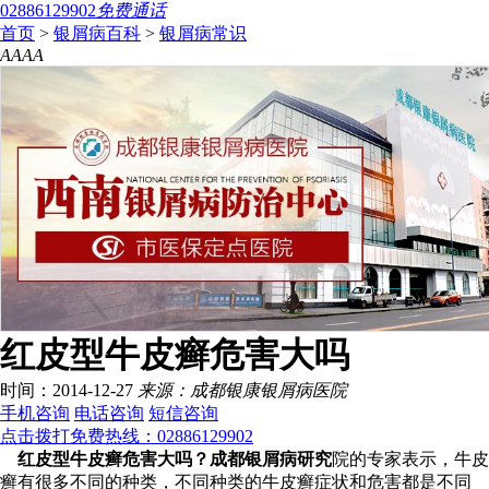
02886129902
免费通话
首页
>
银屑病百科
>
银屑病常识
A
A
A
A
红皮型牛皮癣危害大吗
时间：2014-12-27
来源：成都银康银屑病医院
手机咨询
电话咨询
短信咨询
点击拨打免费热线：02886129902
红皮型牛皮癣危害大吗？成都银屑病研究
院的专家表示，牛皮
癣有很多不同的种类，不同种类的牛皮癣症状和危害都是不同