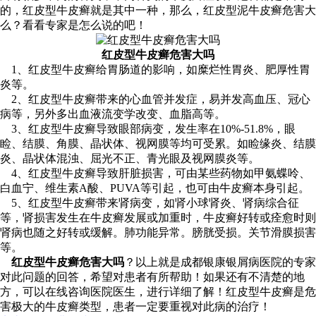
的，红皮型牛皮癣就是其中一种，那么，红皮型泥牛皮癣危害大
么？看看专家是怎么说的吧！
红皮型牛皮癣危害大吗
1、红皮型牛皮癣给胃肠道的影响，如糜烂性胃炎、肥厚性胃
炎等。
2、红皮型牛皮癣带来的心血管并发症，易并发高血压、冠心
病等，另外多出血液流变学改变、血脂高等。
3、红皮型牛皮癣导致眼部病变，发生率在10%-51.8%，眼
睑、结膜、角膜、晶状体、视网膜等均可受累。如睑缘炎、结膜
炎、晶状体混浊、屈光不正、青光眼及视网膜炎等。
4、红皮型牛皮癣导致肝脏损害，可由某些药物如甲氨蝶呤、
白血宁、维生素A酸、PUVA等引起，也可由牛皮癣本身引起。
5、红皮型牛皮癣带来肾病变，如肾小球肾炎、肾病综合征
等，肾损害发生在牛皮癣发展或加重时，牛皮癣好转或痊愈时则
肾病也随之好转或缓解。肺功能异常。膀胱受损。关节滑膜损害
等。
红皮型牛皮癣危害大吗
？以上就是成都银康银屑病医院的专家
对此问题的回答，希望对患者有所帮助！如果还有不清楚的地
方，可以在线咨询医院医生，进行详细了解！红皮型牛皮癣是危
害极大的牛皮癣类型，患者一定要重视对此病的治疗！