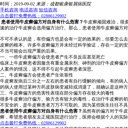
时间：2019-09-02
来源：成都银康银屑病医院
手机咨询
电话咨询
短信咨询
点击拨打免费热线：02886129902
患者使用牛皮癣偏方对自身有什么危害？
牛皮癣顽固难治，很
速的治疗牛皮癣会选用偏方治疗。那么，患者使用牛皮癣偏方对
不可不承认的是，有些偏方也是会有一定的效果的，但要怎么去
皮癣的根本。许多牛皮癣偏方并未经过科学验证，存在一定的安
不当可能会出现严重的后果。
一、一些牛皮癣偏方会使患者产生不良反应甚至死亡
临床上牛皮癣患者因服含有重金属汞剂、砷剂的治疗牛皮癣偏方
人案件的情况，这不得不引起牛皮癣患者深思。
二、牛皮癣偏方会使患者产生依靠性
牛皮癣发病后三分之一左右的患者有自行缓解的倾向，有的病人
的病人使用过某种方药皮肤病变减轻或消退了，就确认是这种方
三、牛皮癣偏方的危害性表现在部分偏方存在较大的毒性
很多牛皮癣治疗偏方、验方含有较大的毒性，在治疗牛皮癣的初
不安全的，是牛皮癣患者万万不可取的。因为某些医生往往不
患者使用牛皮癣偏方对自身有什么危害？
虽然有的偏方对于牛皮
癣，希望患者朋友去正规医院进行治疗，医师会根据个人的实际
点击拨打免费热线：02886129902