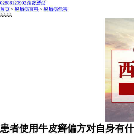
02886129902
免费通话
首页
>
银屑病百科
>
银屑病危害
A
A
A
A
患者使用牛皮癣偏方对自身有什