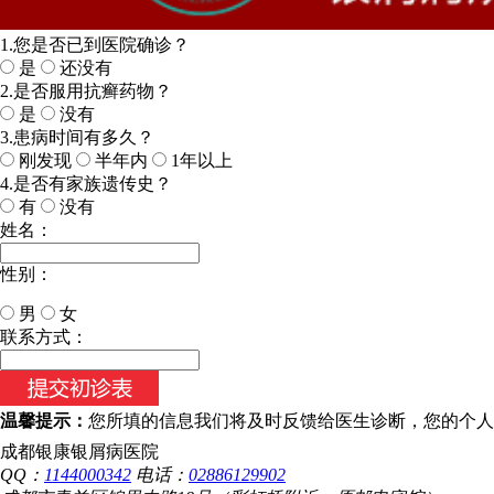
1.您是否已到医院确诊？
是
还没有
2.是否服用抗癣药物？
是
没有
3.患病时间有多久？
刚发现
半年内
1年以上
4.是否有家族遗传史？
有
没有
姓名：
性别：
男
女
今天日期：
联系方式：
温馨提示：
您所填的信息我们将及时反馈给医生诊断，您的个人
成都银康银屑病医院
QQ：
1144000342
电话：
02886129902