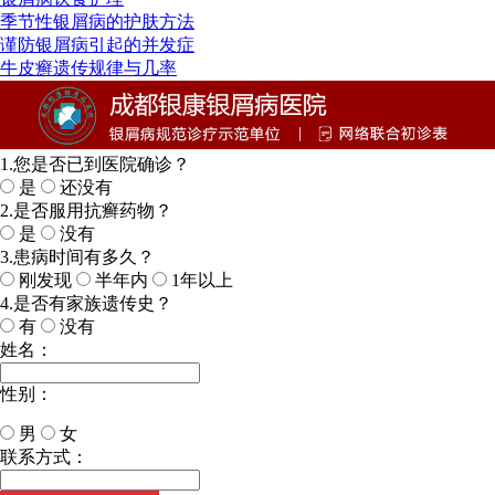
季节性银屑病的护肤方法
谨防银屑病引起的并发症
牛皮癣遗传规律与几率
1.您是否已到医院确诊？
是
还没有
2.是否服用抗癣药物？
是
没有
3.患病时间有多久？
刚发现
半年内
1年以上
4.是否有家族遗传史？
有
没有
姓名：
性别：
男
女
今天日期：
联系方式：