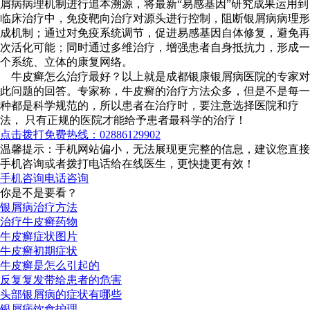
屑病病理机制进行追本溯源，将最新“易感基因”研究成果运用到
临床治疗中，免疫靶向治疗对源头进行控制，阻断银屑病病理形
成机制；通过对免疫系统调节，促进易感基因自体修复，避免再
次活化可能；同时通过多维治疗，增强患者自身抵抗力，形成一
个系统、立体的康复网络。
牛皮癣怎么治疗最好？以上就是成都银康银屑病医院的专家对
此问题的回答。专家称，牛皮癣的治疗方法众多，但是不是每一
种都是科学规范的，所以患者在治疗时，要注意选择医院和疗
法， 只有正规的医院才能给予患者最科学的治疗！
点击拨打免费热线：02886129902
温馨提示：手机网站偏小，无法展现更完整的信息，建议您直接
手机咨询或者拨打电话给在线医生，更快捷更有效！
手机咨询
电话咨询
你是不是要看？
银屑病治疗方法
治疗牛皮癣药物
牛皮癣症状图片
牛皮癣初期症状
牛皮癣是怎么引起的
反复复发带给患者的危害
头部银屑病的症状有哪些
银屑病饮食护理