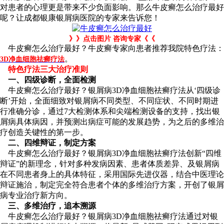
对患者的心理更是带来不少负面影响。那么牛皮癣怎么治疗最好
呢？让成都银康银屑病医院的专家来告诉您！
》》点击图片 咨询专家《《
牛皮癣怎么治疗最好？牛皮癣专家向患者推荐我院特色疗法：
。
3D净血细胞祛癣疗法
特色疗法三大治疗准则
一、四级诊断，全面检测
牛皮癣怎么治疗最好？银屑病3D净血细胞祛癣疗法从‘四级诊
断’开始，全面细致对银屑病不同类型、不同症状、不同时期进
行准确分诊，通过7大检测体系和尖端检测设备的支持，找出银
屑病具体病因，并预测出病症可能的发展趋势，为之后的多维治
疗创造关键性的第一步。
二、四维辩证，制定方案
牛皮癣怎么治疗最好？银屑病3D净血细胞祛癣疗法创新“四维
辩证”的新理念，针对多种发病因素、患者体质差异、及银屑病
在不同患者身上的具体特征，采用国际先进仪器，结合中医理论
辩证施治，制定完全符合患者个体的多维治疗方案，开创了银屑
病专业治疗新方向。
三、多维治疗，追本溯源
牛皮癣怎么治疗最好？银屑病3D净血细胞祛癣疗法通过对银