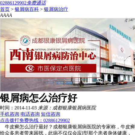
02886129902
免费通话
首页
>
银屑病百科
>
银屑病治疗
A
A
A
A
银屑病怎么治疗好
时间：2014-11-03
来源：成都银康银屑病医院
手机咨询
电话咨询
短信咨询
点击拨打免费热线：02886129902
牛皮癣怎么治疗最好？成都银康银屑病医院的专家称，牛皮癣
给众多患者带来困扰，此病不仅仅会应I型那个患者身体健康，